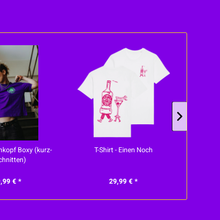
enkopf Boxy (kurz-
T-Shirt - Einen Noch
Str
chnitten)
,99 € *
29,99 € *