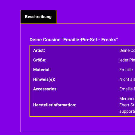
Beschreibung
Deine Cousine "Emaille-Pin-Set - Freaks"
Artist:
Deine C
Größe:
jeder Pi
Material:
Emaille
Hinweis(e):
Nicht al
Accessories:
Emaille-
Merchco
Herstellerinformation:
Ebert-St
suppor