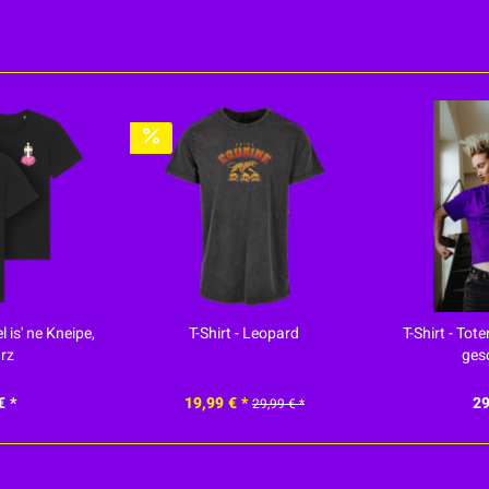
l is' ne Kneipe,
T-Shirt - Leopard
T-Shirt - Tot
rz
ges
€ *
19,99 € *
29
29,99 € *