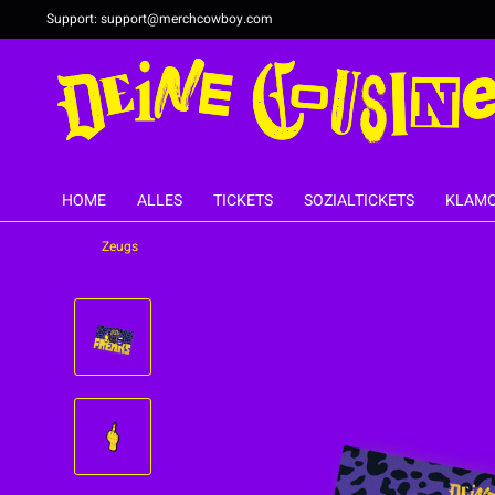
Support:
support@merchcowboy.com
HOME
ALLES
TICKETS
SOZIALTICKETS
KLAMO
Zeugs