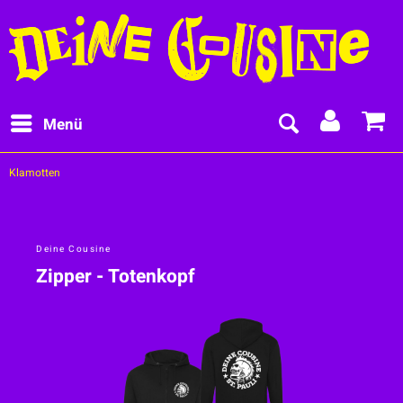
Menü
Klamotten
Deine Cousine
Zipper - Totenkopf