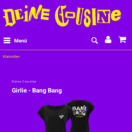
Menü
Klamotten
Deine Cousine
Girlie - Bang Bang