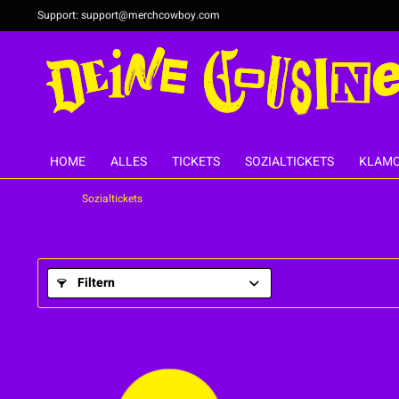
Support:
support@merchcowboy.com
HOME
ALLES
TICKETS
SOZIALTICKETS
KLAMO
Sozialtickets
Filtern