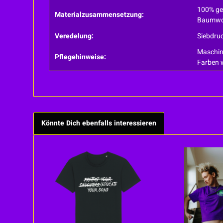
100% ge
Materialzusammensetzung:
Baumwo
Veredelung:
Siebdru
Maschin
Pflegehinweise:
Farben 
Könnte Dich ebenfalls interessieren