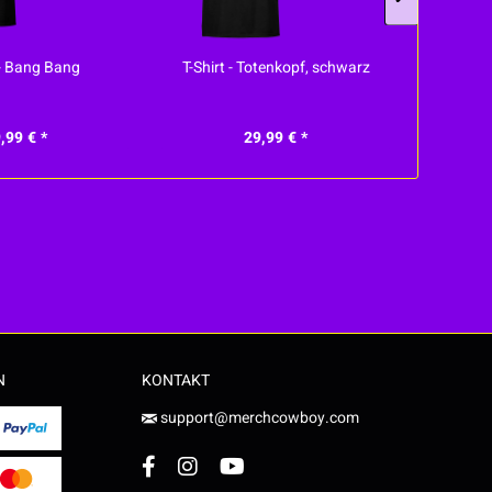
 - Bang Bang
T-Shirt - Totenkopf, schwarz
T-Shirt - 
,99 € *
29,99 € *
N
KONTAKT
support@merchcowboy.com