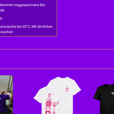
kämmte ringgesponnene Bio-
lle
ck
enwäsche bei 30°C, Mit ähnlichen
waschen