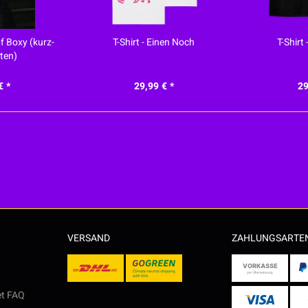
pf Boxy (kurz-
T-Shirt - Einen Noch
T-Shirt
ten)
€ *
29,99 € *
29
VERSAND
ZAHLUNGSARTE
et FAQ