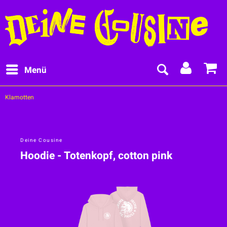
Menü
Klamotten
Deine Cousine
Hoodie - Totenkopf, cotton pink