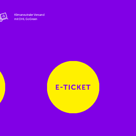
Klimaneutraler Versand
mit DHL GoGreen