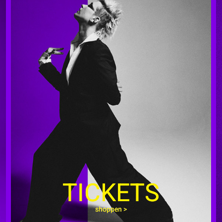
TICKETS
shoppen >