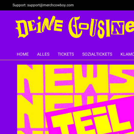
Support:
support@merchcowboy.com
HOME
ALLES
TICKETS
SOZIALTICKETS
KLAMO